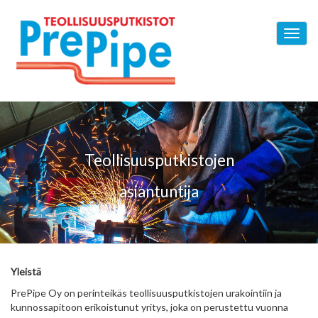
Hyppää
pääsisältöön
Toggl
navig
Teollisuusputkistojen
asiantuntija
Yleistä
PrePipe Oy on perinteikäs teollisuusputkistojen urakointiin ja
kunnossapitoon erikoistunut yritys, joka on perustettu vuonna