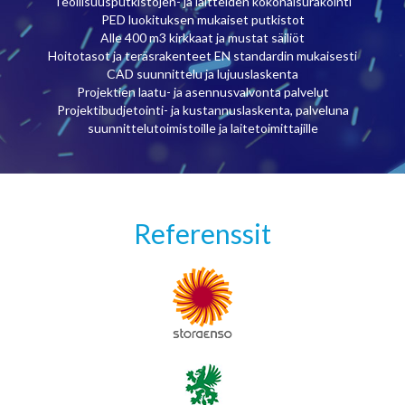
Teollisuusputkistojen- ja laitteiden kokonaisurakointi
PED luokituksen mukaiset putkistot
Alle 400 m3 kirkkaat ja mustat säiliöt
Hoitotasot ja teräsrakenteet EN standardin mukaisesti
CAD suunnittelu ja lujuuslaskenta
Projektien laatu- ja asennusvalvonta palvelut
Projektibudjetointi- ja kustannuslaskenta, palveluna
suunnittelutoimistoille ja laitetoimittajille
Referenssit