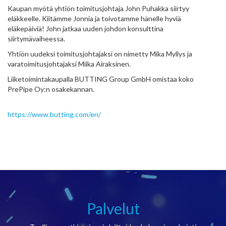
Kaupan myötä yhtiön toimitusjohtaja John Puhakka siirtyy
eläkkeelle. Kiitämme Jonnia ja toivotamme hänelle hyviä
eläkepäiviä! John jatkaa uuden johdon konsulttina
siirtymävaiheessa.
Yhtiön uudeksi toimitusjohtajaksi on nimetty Mika Myllys ja
varatoimitusjohtajaksi Miika Airaksinen.
Liiketoimintakaupalla BUTTING Group GmbH omistaa koko
PrePipe Oy:n osakekannan.
https://www.butting.com/en/
Palvelut