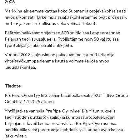
2006.
Markkina-alueemme kattaa koko Suomen ja projektikohtaisesti
myös ulkomaat. Tärkeimpiä asiakaskohteitamme ovat prosessi-,
metsä- ja kemianteollisuus sekä voimalaitokset.
Päätoimipaikkamme sijaitsee 800 m² tiloissa Lappeenrannan
Pajarilan teollisuusalueella. Työllistämme noin 50 vakituista
työntekijää ja lukuisia alihankkijoita.
Vuonna 2013 laajensimme palveluamme suunnitteluun ja
yhteistyökumppaniemme kautta voimme tarjota myös
lujuuslaskentaa.
Tiedote
PrePipe Oy siirtyy liiketoimintakaupalla osaksi BUTTING Group
GmbH:ta 1.1.2025 alkaen.
Yhtiö jatkaa vanhalla PrePipe Oy -nimellä ja Y-tunnuksella
teollisuuden putkisto-, säiliö- ja kunnossapitopalveluiden
tarjoajana. Tavoitteena on vahvistaa PrePipe Oy:n asemaa
markkinoilla sekä parantaa ja mahdollistaa kannattavan kasvun
jatkuminen.